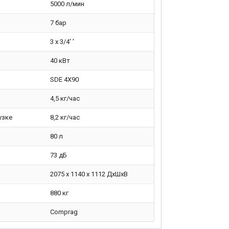
5000 л/мин
7 бар
3 х 3/4' '
40 кВт
SDE 4X90
4,5 кг/час
узке
8,2 кг/час
80 л
73 дБ
2075 х 1140 х 1112 ДхШхВ
880 кг
Comprag