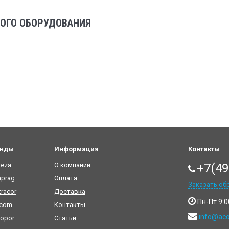
ОГО ОБОРУДОВАНИЯ
енды
Информация
Контакты
eza
О компании
+7(49
prag
Оплата
Заказать об
racor
Доставка
Пн-Пт 9:0
acom
Контакты
info@aco
ropor
Статьи