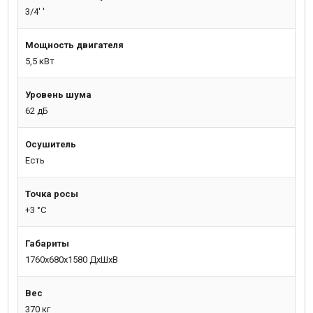
3/4' '
Мощность двигателя
5,5 кВт
Уровень шума
62 дБ
Осушитель
Есть
Точка росы
+3 °С
Габариты
1760х680х1580 ДхШхВ
Вес
370 кг