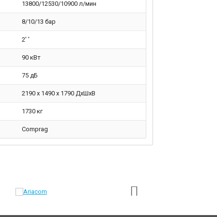
13800/12530/10900 л/мин
8/10/13 бар
2' '
90 кВт
75 дБ
2190 х 1490 х 1790 ДхШхВ
1730 кг
Comprag
Next