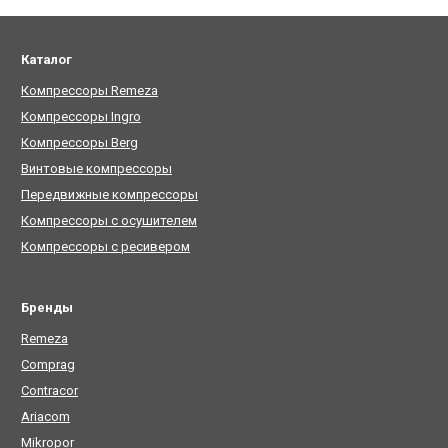
Каталог
Компрессоры Remeza
Компрессоры Ingro
Компрессоры Berg
Винтовые компрессоры
Передвижные компрессоры
Компрессоры с осушителем
Компрессоры с ресивером
Бренды
Remeza
Comprag
Contracor
Ariacom
Mikropor